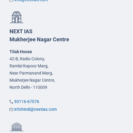
NEXT IAS
Mukherjee Nagar Centre
Tilak House
42-B, Radio Colony,
Ramlal Kapoor Marg,
Near Parmanand Marg,
Mukherjee Nagar Centre,
North Delhi - 110009
93116-67076
infohindi@nextias.com