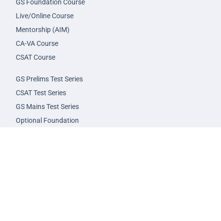
GS Foundation Course
Live/Online Course
Mentorship (AIM)
CA-VA Course
CSAT Course
GS Prelims Test Series
CSAT Test Series
GS Mains Test Series
Optional Foundation
Interview Guidance
Admission
FAQs
Careers
Privacy Policy
Terms & Conditions