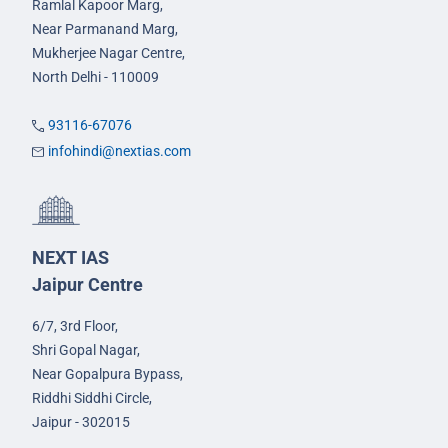
Ramlal Kapoor Marg,
Near Parmanand Marg,
Mukherjee Nagar Centre,
North Delhi - 110009
93116-67076
infohindi@nextias.com
NEXT IAS
Jaipur Centre
6/7, 3rd Floor,
Shri Gopal Nagar,
Near Gopalpura Bypass,
Riddhi Siddhi Circle,
Jaipur - 302015