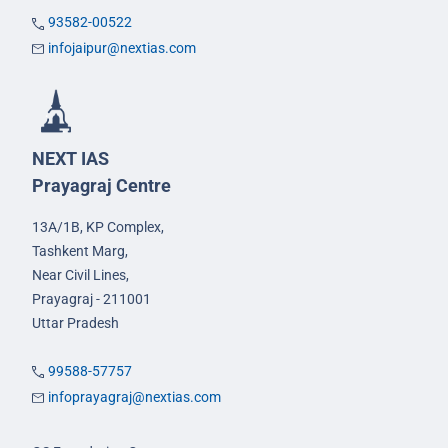
93582-00522
infojaipur@nextias.com
NEXT IAS
Prayagraj Centre
13A/1B, KP Complex,
Tashkent Marg,
Near Civil Lines,
Prayagraj - 211001
Uttar Pradesh
99588-57757
infoprayagraj@nextias.com