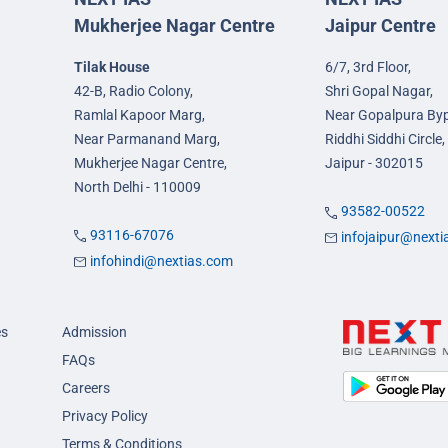
Mukherjee Nagar Centre
Jaipur Centre
Tilak House
6/7, 3rd Floor,
42-B, Radio Colony,
Shri Gopal Nagar,
Ramlal Kapoor Marg,
Near Gopalpura By
Near Parmanand Marg,
Riddhi Siddhi Circle,
Mukherjee Nagar Centre,
Jaipur - 302015
North Delhi - 110009
93582-00522
93116-67076
infojaipur@next
infohindi@nextias.com
es
Admission
FAQs
Careers
Privacy Policy
Terms & Conditions