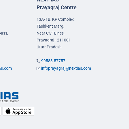
Prayagraj Centre
13A/1B, KP Complex,
Tashkent Marg,
pass,
Near Civil Lines,
Prayagraj - 211001
Uttar Pradesh
99588-57757
ias.com
infoprayagraj@nextias.com