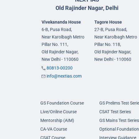
Old Rajinder Nagar, Delhi
Vivekananda House
Tagore House
6-B, Pusa Road,
27-B, Pusa Road,
Near Karolbagh Metro
Near Karolbagh Metro
Pillar No. 111,
Pillar No. 118,
Old Rajinder Nagar,
Old Rajinder Nagar,
New Delhi - 110060
New Delhi - 110060
80813-00200
info@nextias.com
GS Foundation Course
GS Prelims Test Seri
Live/Online Course
CSAT Test Series
Mentorship (AIM)
GS Mains Test Series
CA-VA Course
Optional Foundation
CSAT Course
Interview Guidance