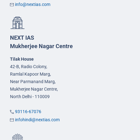
info@nextias.com
NEXT IAS
Mukherjee Nagar Centre
Tilak House
42-B, Radio Colony,
Ramlal Kapoor Marg,
Near Parmanand Marg,
Mukherjee Nagar Centre,
North Delhi - 110009
93116-67076
infohindi@nextias.com