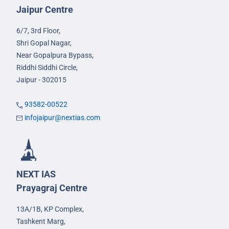
Jaipur Centre
6/7, 3rd Floor,
Shri Gopal Nagar,
Near Gopalpura Bypass,
Riddhi Siddhi Circle,
Jaipur - 302015
93582-00522
infojaipur@nextias.com
NEXT IAS
Prayagraj Centre
13A/1B, KP Complex,
Tashkent Marg,