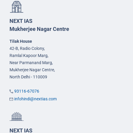
NEXT IAS
Mukherjee Nagar Centre
Tilak House
42-B, Radio Colony,
Ramlal Kapoor Marg,
Near Parmanand Marg,
Mukherjee Nagar Centre,
North Delhi - 110009
93116-67076
infohindi@nextias.com
NEXT IAS