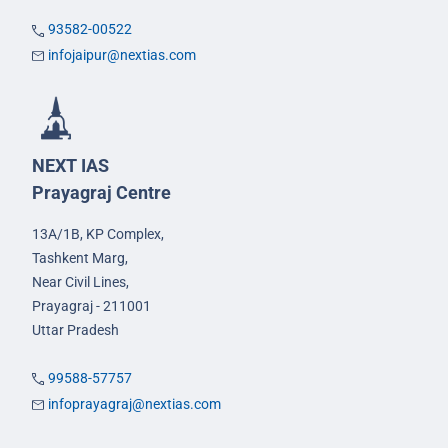
93582-00522
infojaipur@nextias.com
NEXT IAS
Prayagraj Centre
13A/1B, KP Complex,
Tashkent Marg,
Near Civil Lines,
Prayagraj - 211001
Uttar Pradesh
99588-57757
infoprayagraj@nextias.com