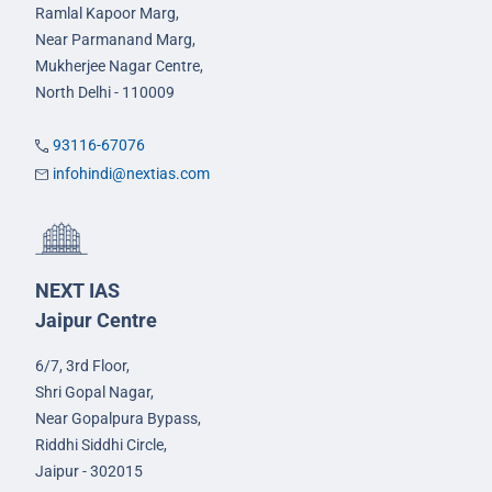
Ramlal Kapoor Marg,
Near Parmanand Marg,
Mukherjee Nagar Centre,
North Delhi - 110009
93116-67076
infohindi@nextias.com
NEXT IAS
Jaipur Centre
6/7, 3rd Floor,
Shri Gopal Nagar,
Near Gopalpura Bypass,
Riddhi Siddhi Circle,
Jaipur - 302015