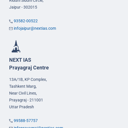
Riddhi Siddhi Circle,
Jaipur - 302015
93582-00522
infojaipur@nextias.com
NEXT IAS
Prayagraj Centre
13A/1B, KP Complex,
Tashkent Marg,
Near Civil Lines,
Prayagraj - 211001
Uttar Pradesh
99588-57757