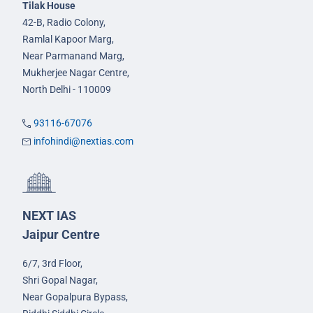
Tilak House
42-B, Radio Colony,
Ramlal Kapoor Marg,
Near Parmanand Marg,
Mukherjee Nagar Centre,
North Delhi - 110009
93116-67076
infohindi@nextias.com
NEXT IAS
Jaipur Centre
6/7, 3rd Floor,
Shri Gopal Nagar,
Near Gopalpura Bypass,