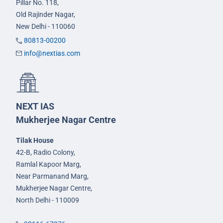
Pillar No. 118,
Old Rajinder Nagar,
New Delhi - 110060
80813-00200
info@nextias.com
NEXT IAS
Mukherjee Nagar Centre
Tilak House
42-B, Radio Colony,
Ramlal Kapoor Marg,
Near Parmanand Marg,
Mukherjee Nagar Centre,
North Delhi - 110009