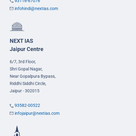
93116-67076
infohindi@nextias.com
NEXT IAS
Jaipur Centre
6/7, 3rd Floor,
Shri Gopal Nagar,
Near Gopalpura Bypass,
Riddhi Siddhi Circle,
Jaipur - 302015
93582-00522
infojaipur@nextias.com