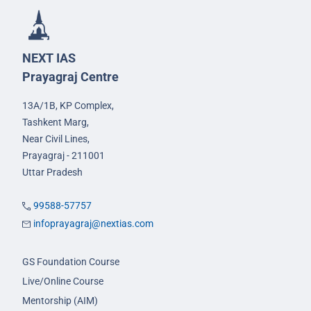
NEXT IAS
Prayagraj Centre
13A/1B, KP Complex,
Tashkent Marg,
Near Civil Lines,
Prayagraj - 211001
Uttar Pradesh
99588-57757
infoprayagraj@nextias.com
GS Foundation Course
Live/Online Course
Mentorship (AIM)