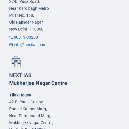
27-B, Pusa Road,
Near Karolbagh Metro
Pillar No. 118,
Old Rajinder Nagar,
New Delhi - 110060
80813-00200
info@nextias.com
NEXT IAS
Mukherjee Nagar Centre
Tilak House
42-B, Radio Colony,
Ramlal Kapoor Marg,
Near Parmanand Marg,
Mukherjee Nagar Centre,