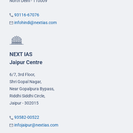
North Delhi - 110009
93116-67076
infohindi@nextias.com
NEXT IAS
Jaipur Centre
6/7, 3rd Floor,
Shri Gopal Nagar,
Near Gopalpura Bypass,
Riddhi Siddhi Circle,
Jaipur - 302015
93582-00522
infojaipur@nextias.com