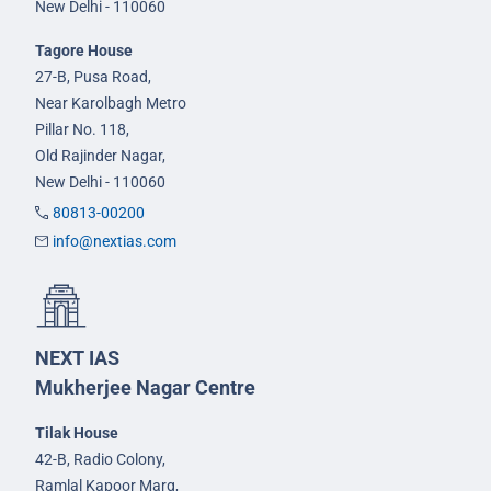
New Delhi - 110060
Tagore House
27-B, Pusa Road,
Near Karolbagh Metro
Pillar No. 118,
Old Rajinder Nagar,
New Delhi - 110060
80813-00200
info@nextias.com
NEXT IAS
Mukherjee Nagar Centre
Tilak House
42-B, Radio Colony,
Ramlal Kapoor Marg,