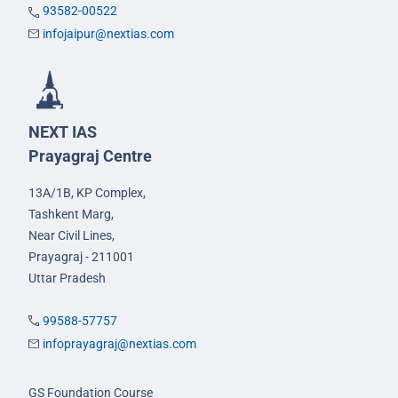
93582-00522
infojaipur@nextias.com
NEXT IAS
Prayagraj Centre
13A/1B, KP Complex,
Tashkent Marg,
Near Civil Lines,
Prayagraj - 211001
Uttar Pradesh
99588-57757
infoprayagraj@nextias.com
GS Foundation Course