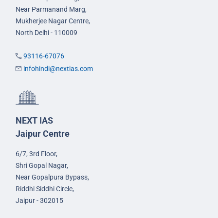
Near Parmanand Marg,
Mukherjee Nagar Centre,
North Delhi - 110009
93116-67076
infohindi@nextias.com
NEXT IAS
Jaipur Centre
6/7, 3rd Floor,
Shri Gopal Nagar,
Near Gopalpura Bypass,
Riddhi Siddhi Circle,
Jaipur - 302015