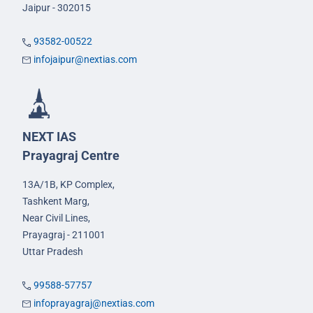
Jaipur - 302015
93582-00522
infojaipur@nextias.com
NEXT IAS
Prayagraj Centre
13A/1B, KP Complex,
Tashkent Marg,
Near Civil Lines,
Prayagraj - 211001
Uttar Pradesh
99588-57757
infoprayagraj@nextias.com