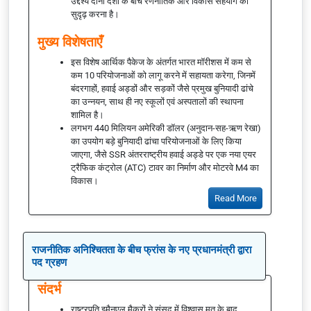
उद्देश्य दोनों देशों के बीच रणनीतिक और विकास सहयोग को
सुदृढ़ करना है।
मुख्य विशेषताएँ
इस विशेष आर्थिक पैकेज के अंतर्गत भारत मॉरीशस में कम से
कम 10 परियोजनाओं को लागू करने में सहायता करेगा, जिनमें
बंदरगाहों, हवाई अड्डों और सड़कों जैसे प्रमुख बुनियादी ढांचे
का उन्नयन, साथ ही नए स्कूलों एवं अस्पतालों की स्थापना
शामिल है।
लगभग 440 मिलियन अमेरिकी डॉलर (अनुदान-सह-ऋण रेखा)
का उपयोग बड़े बुनियादी ढांचा परियोजनाओं के लिए किया
जाएगा, जैसे SSR अंतरराष्ट्रीय हवाई अड्डे पर एक नया एयर
ट्रैफिक कंट्रोल (ATC) टावर का निर्माण और मोटरवे M4 का
विकास।
Read More
राजनीतिक अनिश्चितता के बीच फ्रांस के नए प्रधानमंत्री द्वारा
पद ग्रहण
संदर्भ
राष्ट्रपति इमैनुएल मैक्रों ने संसद में विश्वास मत के बाद