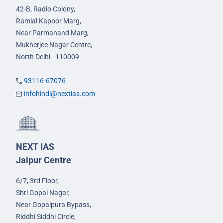
42-B, Radio Colony,
Ramlal Kapoor Marg,
Near Parmanand Marg,
Mukherjee Nagar Centre,
North Delhi - 110009
93116-67076
infohindi@nextias.com
NEXT IAS
Jaipur Centre
6/7, 3rd Floor,
Shri Gopal Nagar,
Near Gopalpura Bypass,
Riddhi Siddhi Circle,