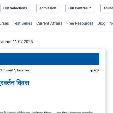
Our Selections
Admission
Our Centres
Anub
urses
Test Series
Current Affairs
Free Resources
Blog
N
प्त समाचार 11-07-2025
S Current Affairs Team
637
्रवर्तन दिवस