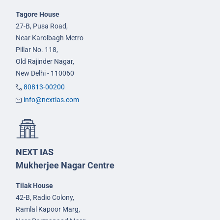
Tagore House
27-B, Pusa Road,
Near Karolbagh Metro
Pillar No. 118,
Old Rajinder Nagar,
New Delhi - 110060
80813-00200
info@nextias.com
NEXT IAS
Mukherjee Nagar Centre
Tilak House
42-B, Radio Colony,
Ramlal Kapoor Marg,