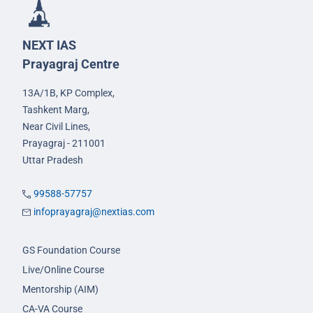
NEXT IAS
Prayagraj Centre
13A/1B, KP Complex,
Tashkent Marg,
Near Civil Lines,
Prayagraj - 211001
Uttar Pradesh
99588-57757
infoprayagraj@nextias.com
GS Foundation Course
Live/Online Course
Mentorship (AIM)
CA-VA Course