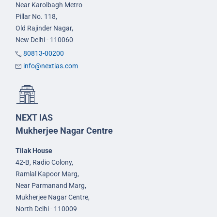
Near Karolbagh Metro
Pillar No. 118,
Old Rajinder Nagar,
New Delhi - 110060
80813-00200
info@nextias.com
NEXT IAS
Mukherjee Nagar Centre
Tilak House
42-B, Radio Colony,
Ramlal Kapoor Marg,
Near Parmanand Marg,
Mukherjee Nagar Centre,
North Delhi - 110009