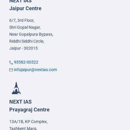
NEXT IAS
Jaipur Centre
6/7, 3rd Floor,
Shri Gopal Nagar,
Near Gopalpura Bypass,
Riddhi Siddhi Circle,
Jaipur - 302015
93582-00522
infojaipur@nextias.com
NEXT IAS
Prayagraj Centre
13A/1B, KP Complex,
Tashkent Marg,