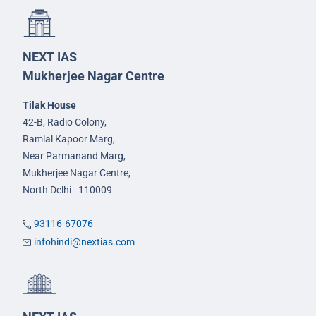
NEXT IAS
Mukherjee Nagar Centre
Tilak House
42-B, Radio Colony,
Ramlal Kapoor Marg,
Near Parmanand Marg,
Mukherjee Nagar Centre,
North Delhi - 110009
93116-67076
infohindi@nextias.com