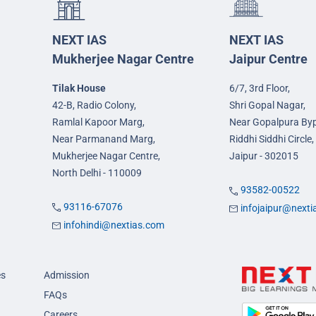
NEXT IAS
NEXT IAS
Mukherjee Nagar Centre
Jaipur Centre
Tilak House
6/7, 3rd Floor,
42-B, Radio Colony,
Shri Gopal Nagar,
Ramlal Kapoor Marg,
Near Gopalpura By
Near Parmanand Marg,
Riddhi Siddhi Circle,
Mukherjee Nagar Centre,
Jaipur - 302015
North Delhi - 110009
93582-00522
93116-67076
infojaipur@next
infohindi@nextias.com
es
Admission
FAQs
Careers