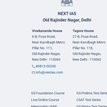
NEXT IAS
Old Rajinder Nagar, Delhi
Vivekananda House
Tagore House
6-B, Pusa Road,
27-B, Pusa Road,
Near Karolbagh Metro
Near Karolbagh Metro
Pillar No. 111,
Pillar No. 118,
Old Rajinder Nagar,
Old Rajinder Nagar,
New Delhi - 110060
New Delhi - 110060
80813-00200
info@nextias.com
GS Foundation Course
GS Prelims Test Seri
Live/Online Course
CSAT Test Series
Mentorship (AIM)
GS Mains Test Series