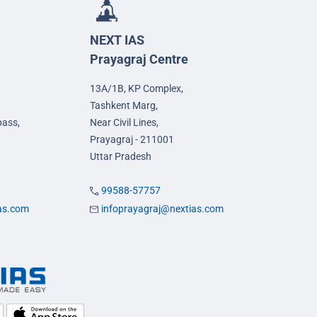
NEXT IAS
Prayagraj Centre
13A/1B, KP Complex,
Tashkent Marg,
pass,
Near Civil Lines,
Prayagraj - 211001
Uttar Pradesh
99588-57757
ias.com
infoprayagraj@nextias.com