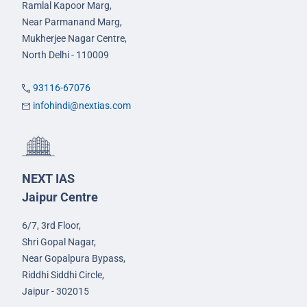
Ramlal Kapoor Marg,
Near Parmanand Marg,
Mukherjee Nagar Centre,
North Delhi - 110009
93116-67076
infohindi@nextias.com
NEXT IAS
Jaipur Centre
6/7, 3rd Floor,
Shri Gopal Nagar,
Near Gopalpura Bypass,
Riddhi Siddhi Circle,
Jaipur - 302015