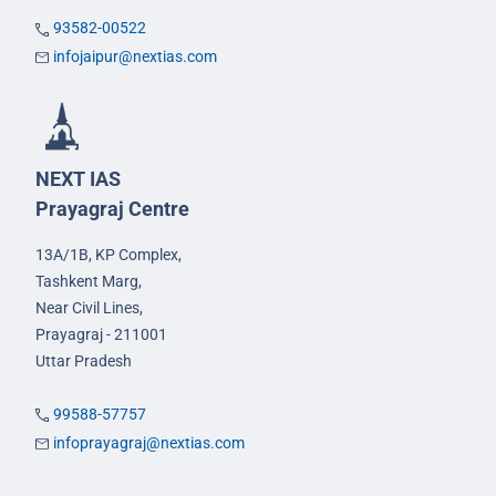
93582-00522
infojaipur@nextias.com
NEXT IAS
Prayagraj Centre
13A/1B, KP Complex,
Tashkent Marg,
Near Civil Lines,
Prayagraj - 211001
Uttar Pradesh
99588-57757
infoprayagraj@nextias.com