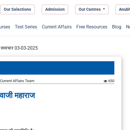
Our Selections
Admission
Our Centres
Anub
urses
Test Series
Current Affairs
Free Resources
Blog
N
प्त समाचार 03-03-2025
Current Affairs Team
650
वाजी महाराज