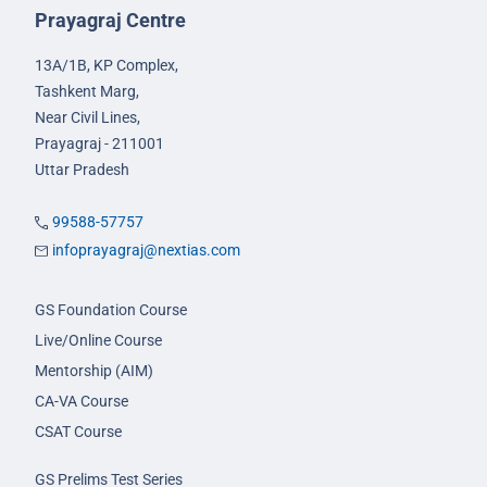
Prayagraj Centre
13A/1B, KP Complex,
Tashkent Marg,
Near Civil Lines,
Prayagraj - 211001
Uttar Pradesh
99588-57757
infoprayagraj@nextias.com
GS Foundation Course
Live/Online Course
Mentorship (AIM)
CA-VA Course
CSAT Course
GS Prelims Test Series