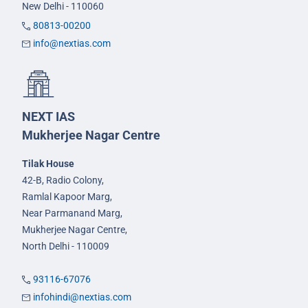
New Delhi - 110060
80813-00200
info@nextias.com
NEXT IAS
Mukherjee Nagar Centre
Tilak House
42-B, Radio Colony,
Ramlal Kapoor Marg,
Near Parmanand Marg,
Mukherjee Nagar Centre,
North Delhi - 110009
93116-67076
infohindi@nextias.com