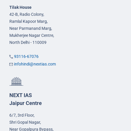
Tilak House
42-B, Radio Colony,
Ramlal Kapoor Marg,
Near Parmanand Marg,
Mukherjee Nagar Centre,
North Delhi - 110009
93116-67076
infohindi@nextias.com
NEXT IAS
Jaipur Centre
6/7, 3rd Floor,
Shri Gopal Nagar,
Near Gopalpura Bypass,