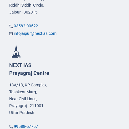
Riddhi Siddhi Circle,
Jaipur - 302015
93582-00522
infojaipur@nextias.com
NEXT IAS
Prayagraj Centre
13A/1B, KP Complex,
Tashkent Marg,
Near Civil Lines,
Prayagraj - 211001
Uttar Pradesh
99588-57757