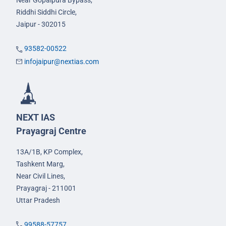
Riddhi Siddhi Circle,
Jaipur - 302015
93582-00522
infojaipur@nextias.com
NEXT IAS
Prayagraj Centre
13A/1B, KP Complex,
Tashkent Marg,
Near Civil Lines,
Prayagraj - 211001
Uttar Pradesh
99588-57757