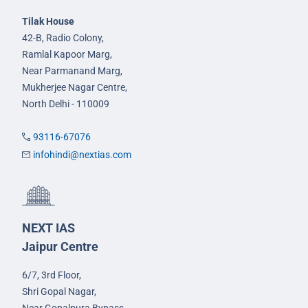
Tilak House
42-B, Radio Colony,
Ramlal Kapoor Marg,
Near Parmanand Marg,
Mukherjee Nagar Centre,
North Delhi - 110009
93116-67076
infohindi@nextias.com
NEXT IAS
Jaipur Centre
6/7, 3rd Floor,
Shri Gopal Nagar,
Near Gopalpura Bypass,