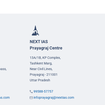
NEXT IAS
Prayagraj Centre
13A/1B, KP Complex,
Tashkent Marg,
pass,
Near Civil Lines,
Prayagraj - 211001
Uttar Pradesh
99588-57757
ias.com
infoprayagraj@nextias.com