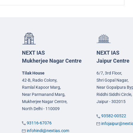
NEXT IAS
NEXT IAS
Mukherjee Nagar Centre
Jaipur Centre
Tilak House
6/7, 3rd Floor,
42-B, Radio Colony,
Shri Gopal Nagar,
Ramlal Kapoor Marg,
Near Gopalpura By
Near Parmanand Marg,
Riddhi Siddhi Circle,
Mukherjee Nagar Centre,
Jaipur - 302015
North Delhi - 110009
93582-00522
93116-67076
infojaipur@next
infohindi@nextias.com