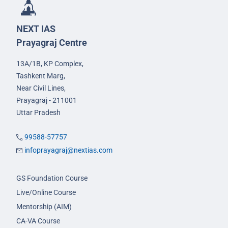
NEXT IAS
Prayagraj Centre
13A/1B, KP Complex,
Tashkent Marg,
Near Civil Lines,
Prayagraj - 211001
Uttar Pradesh
99588-57757
infoprayagraj@nextias.com
GS Foundation Course
Live/Online Course
Mentorship (AIM)
CA-VA Course