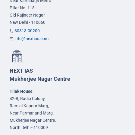
Near Karolbagh Metro
Pillar No. 118,
Old Rajinder Nagar,
New Delhi - 110060
80813-00200
info@nextias.com
NEXT IAS
Mukherjee Nagar Centre
Tilak House
42-B, Radio Colony,
Ramlal Kapoor Marg,
Near Parmanand Marg,
Mukherjee Nagar Centre,
North Delhi - 110009