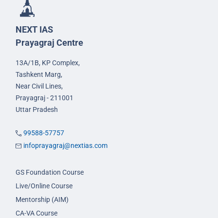
NEXT IAS
Prayagraj Centre
13A/1B, KP Complex,
Tashkent Marg,
Near Civil Lines,
Prayagraj - 211001
Uttar Pradesh
99588-57757
infoprayagraj@nextias.com
GS Foundation Course
Live/Online Course
Mentorship (AIM)
CA-VA Course