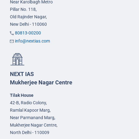
Near Karolbagh Metro
Pillar No. 118,
Old Rajinder Nagar,
New Delhi - 110060
80813-00200
info@nextias.com
NEXT IAS
Mukherjee Nagar Centre
Tilak House
42-B, Radio Colony,
Ramlal Kapoor Marg,
Near Parmanand Marg,
Mukherjee Nagar Centre,
North Delhi - 110009