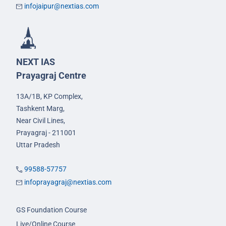
infojaipur@nextias.com
NEXT IAS
Prayagraj Centre
13A/1B, KP Complex,
Tashkent Marg,
Near Civil Lines,
Prayagraj - 211001
Uttar Pradesh
99588-57757
infoprayagraj@nextias.com
GS Foundation Course
Live/Online Course