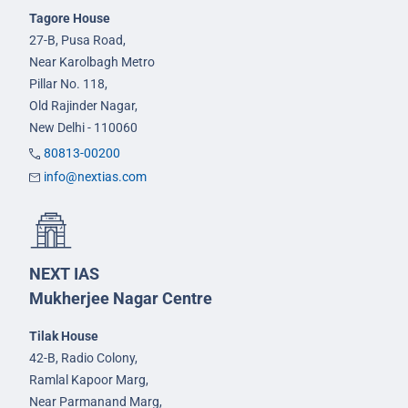
Tagore House
27-B, Pusa Road,
Near Karolbagh Metro
Pillar No. 118,
Old Rajinder Nagar,
New Delhi - 110060
80813-00200
info@nextias.com
NEXT IAS
Mukherjee Nagar Centre
Tilak House
42-B, Radio Colony,
Ramlal Kapoor Marg,
Near Parmanand Marg,