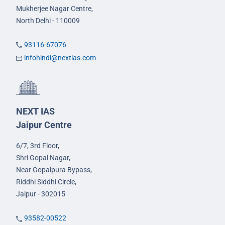
Mukherjee Nagar Centre,
North Delhi - 110009
93116-67076
infohindi@nextias.com
NEXT IAS
Jaipur Centre
6/7, 3rd Floor,
Shri Gopal Nagar,
Near Gopalpura Bypass,
Riddhi Siddhi Circle,
Jaipur - 302015
93582-00522