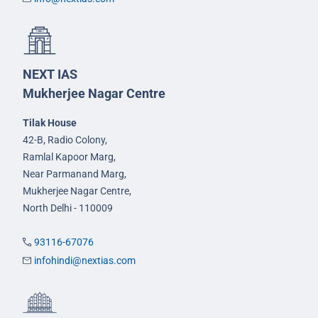
NEXT IAS
Mukherjee Nagar Centre
Tilak House
42-B, Radio Colony,
Ramlal Kapoor Marg,
Near Parmanand Marg,
Mukherjee Nagar Centre,
North Delhi - 110009
93116-67076
infohindi@nextias.com