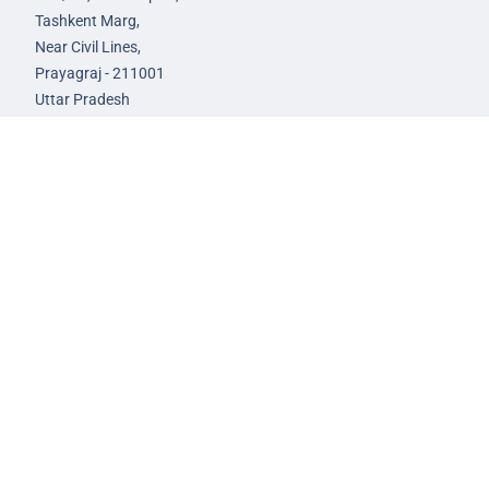
Tashkent Marg,
Near Civil Lines,
Prayagraj - 211001
Uttar Pradesh
99588-57757
infoprayagraj@nextias.com
GS Foundation Course
Live/Online Course
Mentorship (AIM)
CA-VA Course
CSAT Course
GS Prelims Test Series
CSAT Test Series
GS Mains Test Series