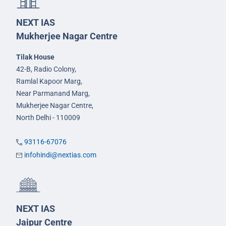
NEXT IAS
Mukherjee Nagar Centre
Tilak House
42-B, Radio Colony,
Ramlal Kapoor Marg,
Near Parmanand Marg,
Mukherjee Nagar Centre,
North Delhi - 110009
93116-67076
infohindi@nextias.com
NEXT IAS
Jaipur Centre