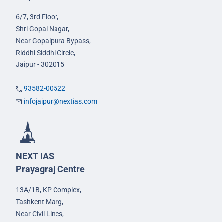
6/7, 3rd Floor,
Shri Gopal Nagar,
Near Gopalpura Bypass,
Riddhi Siddhi Circle,
Jaipur - 302015
93582-00522
infojaipur@nextias.com
NEXT IAS
Prayagraj Centre
13A/1B, KP Complex,
Tashkent Marg,
Near Civil Lines,