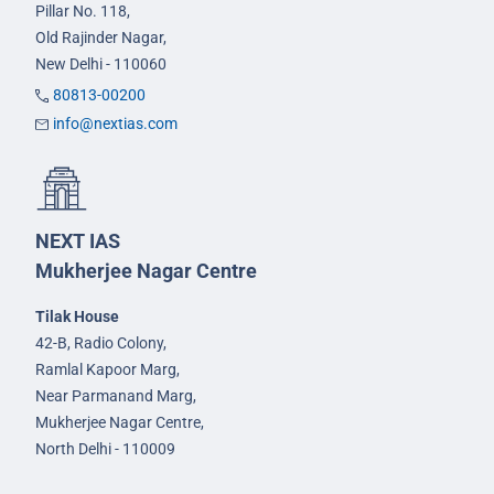
Pillar No. 118,
Old Rajinder Nagar,
New Delhi - 110060
80813-00200
info@nextias.com
NEXT IAS
Mukherjee Nagar Centre
Tilak House
42-B, Radio Colony,
Ramlal Kapoor Marg,
Near Parmanand Marg,
Mukherjee Nagar Centre,
North Delhi - 110009