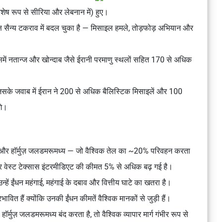
शेष रूप से सीरिया और लेबनान में) हुए।
क्ष सैन्य टकराव
में बदल चुका है —
मिसाइल हमले, तोड़फोड़ अभियान और
में
नतान्ज और खोन्दाब
जैसे
ईरानी परमाणु स्थलों
सहित
170 से अधिक
िसके जवाब में ईरान ने
200 से अधिक बैलिस्टिक मिसाइलें और 100
गे।
े और
हॉर्मुज़ जलडमरूमध्य
— जो वैश्विक तेल का ~20% परिवहन करता
र
वेस्ट टेक्सास इंटरमीडिएट
की कीमत
5% से अधिक
बढ़ गई है।
न्हें
ईंधन महंगाई
,
महंगाई के दबाव
और
वित्तीय घाटे
का खतरा है।
 प्रभावित हैं क्योंकि उनकी ईंधन कीमतें
वैश्विक मानकों से जुड़ी
हैं।
ा
हॉर्मुज़ जलडमरूमध्य बंद करता
है, तो
वैश्विक व्यापार मार्ग गंभीर रूप से