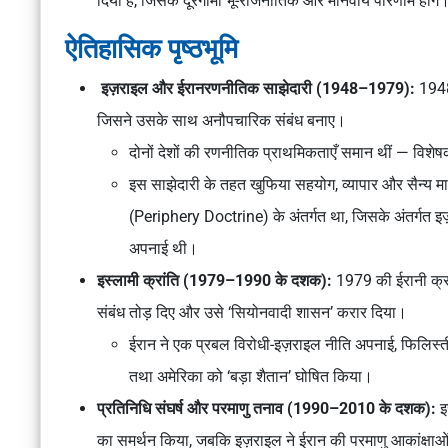
दिया है, जिसके दूरगामी भू-राजनीतिक और मानवीय परिणाम होंगे
ऐतिहासिक पृष्ठभूमि
इज़राइल और ईरान
रणनीतिक साझेदारी (1948–1979):
1948 
जिसने उसके साथ
अनौपचारिक संबंध
बनाए।
दोनों देशों की
रणनीतिक प्राथमिकताएँ समान
थीं — विशे
इस साझेदारी के तहत
खुफिया सहयोग, व्यापार और सैन्य मा
(Periphery Doctrine)
के अंतर्गत था, जिसके अंतर्गत इ
अपनाई थी।
इस्लामी क्रांति (1979–1990 के दशक):
1979 की
ईरानी क्र
संबंध तोड़
दिए और उसे
‘सियोनवादी शासन’
करार दिया।
ईरान ने एक
प्रबल विरोधी-इज़राइल नीति
अपनाई,
फिलिस्त
तथा अमेरिका को
‘बड़ा शैतान’
घोषित किया।
प्रतिनिधि संघर्ष और परमाणु तनाव (1990–2010 के दशक):
इस
का समर्थन किया, जबकि इज़राइल ने ईरान की
परमाणु आकांक्षाओ