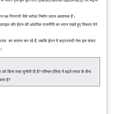
के चलते
पृष्ठभूमि कूटनीति (backchannel diplomacy)
को बढ़ावा
य पक्ष निगरानी
जैसे
भरोसा निर्माण उपाय
आवश्यक हैं।
ज़राइल और ईरान की
आंतरिक राजनीति
का ध्यान रखते हुए विकल्प देने
िरता
का सामना कर रहे हैं, जबकि ईरान में
कट्टरपंथी नेता इस संकट
ं।
 को किस तरह चुनौती दी है? पश्चिम एशिया में बढ़ते तनाव के बीच
कता है?