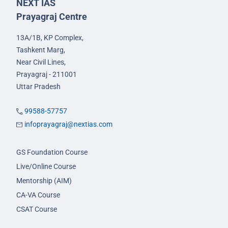
NEXT IAS
Prayagraj Centre
13A/1B, KP Complex,
Tashkent Marg,
Near Civil Lines,
Prayagraj - 211001
Uttar Pradesh
99588-57757
infoprayagraj@nextias.com
GS Foundation Course
Live/Online Course
Mentorship (AIM)
CA-VA Course
CSAT Course