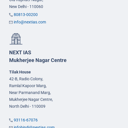
New Delhi - 110060
80813-00200
info@nextias.com
NEXT IAS
Mukherjee Nagar Centre
Tilak House
42-B, Radio Colony,
Ramlal Kapoor Marg,
Near Parmanand Marg,
Mukherjee Nagar Centre,
North Delhi - 110009
93116-67076
infohindi@nextias.com