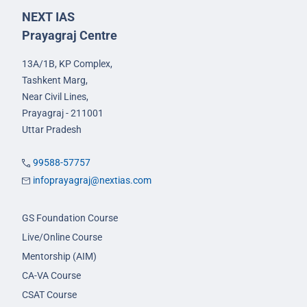
NEXT IAS
Prayagraj Centre
13A/1B, KP Complex,
Tashkent Marg,
Near Civil Lines,
Prayagraj - 211001
Uttar Pradesh
99588-57757
infoprayagraj@nextias.com
GS Foundation Course
Live/Online Course
Mentorship (AIM)
CA-VA Course
CSAT Course