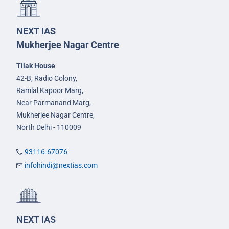
NEXT IAS
Mukherjee Nagar Centre
Tilak House
42-B, Radio Colony,
Ramlal Kapoor Marg,
Near Parmanand Marg,
Mukherjee Nagar Centre,
North Delhi - 110009
93116-67076
infohindi@nextias.com
NEXT IAS