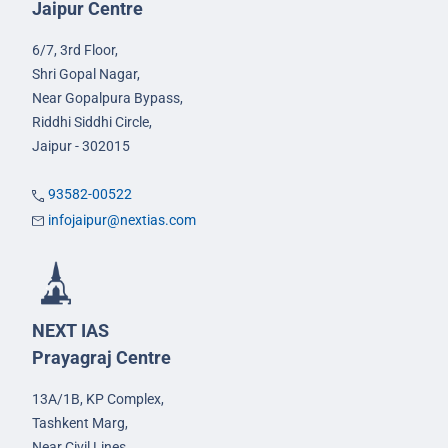
Jaipur Centre
6/7, 3rd Floor,
Shri Gopal Nagar,
Near Gopalpura Bypass,
Riddhi Siddhi Circle,
Jaipur - 302015
93582-00522
infojaipur@nextias.com
NEXT IAS
Prayagraj Centre
13A/1B, KP Complex,
Tashkent Marg,
Near Civil Lines,