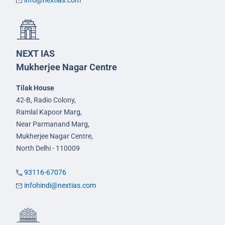
info@nextias.com
NEXT IAS
Mukherjee Nagar Centre
Tilak House
42-B, Radio Colony,
Ramlal Kapoor Marg,
Near Parmanand Marg,
Mukherjee Nagar Centre,
North Delhi - 110009
93116-67076
infohindi@nextias.com