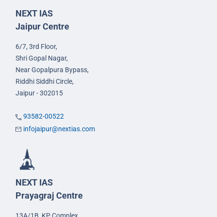
NEXT IAS
Jaipur Centre
6/7, 3rd Floor,
Shri Gopal Nagar,
Near Gopalpura Bypass,
Riddhi Siddhi Circle,
Jaipur - 302015
93582-00522
infojaipur@nextias.com
NEXT IAS
Prayagraj Centre
13A/1B, KP Complex,