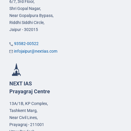
6/7, 3rd Floor,
Shri Gopal Nagar,
Near Gopalpura Bypass,
Riddhi Siddhi Circle,
Jaipur - 302015
93582-00522
infojaipur@nextias.com
NEXT IAS
Prayagraj Centre
13A/1B, KP Complex,
Tashkent Marg,
Near Civil Lines,
Prayagraj - 211001