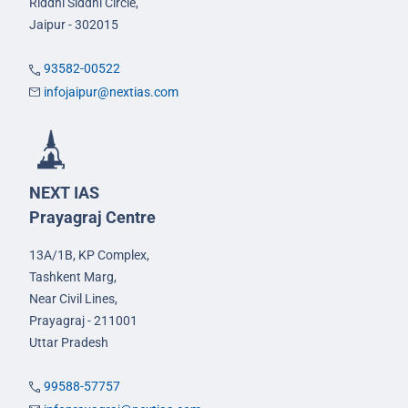
Riddhi Siddhi Circle,
Jaipur - 302015
93582-00522
infojaipur@nextias.com
NEXT IAS
Prayagraj Centre
13A/1B, KP Complex,
Tashkent Marg,
Near Civil Lines,
Prayagraj - 211001
Uttar Pradesh
99588-57757