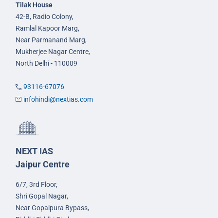
Tilak House
42-B, Radio Colony,
Ramlal Kapoor Marg,
Near Parmanand Marg,
Mukherjee Nagar Centre,
North Delhi - 110009
93116-67076
infohindi@nextias.com
NEXT IAS
Jaipur Centre
6/7, 3rd Floor,
Shri Gopal Nagar,
Near Gopalpura Bypass,