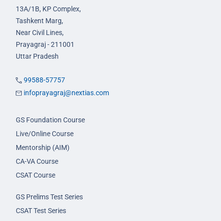
13A/1B, KP Complex,
Tashkent Marg,
Near Civil Lines,
Prayagraj - 211001
Uttar Pradesh
99588-57757
infoprayagraj@nextias.com
GS Foundation Course
Live/Online Course
Mentorship (AIM)
CA-VA Course
CSAT Course
GS Prelims Test Series
CSAT Test Series