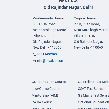
NEXT IAS
Old Rajinder Nagar, Delhi
Vivekananda House
Tagore House
6-B, Pusa Road,
27-B, Pusa Road,
Near Karolbagh Metro
Near Karolbagh Metro
Pillar No. 111,
Pillar No. 118,
Old Rajinder Nagar,
Old Rajinder Nagar,
New Delhi - 110060
New Delhi - 110060
80813-00200
info@nextias.com
GS Foundation Course
GS Prelims Test Seri
Live/Online Course
CSAT Test Series
Mentorship (AIM)
GS Mains Test Series
CA-VA Course
Optional Foundation