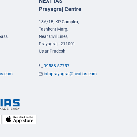
NEXT IAS
Prayagraj Centre
13A/1B, KP Complex,
Tashkent Marg,
pass,
Near Civil Lines,
Prayagraj - 211001
Uttar Pradesh
99588-57757
ias.com
infoprayagraj@nextias.com