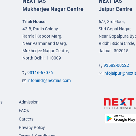
NEXT IAS
NEXT IAS
Mukherjee Nagar Centre
Jaipur Centre
Tilak House
6/7, 3rd Floor,
42-B, Radio Colony,
Shri Gopal Nagar,
Ramlal Kapoor Marg,
Near Gopalpura By
Near Parmanand Marg,
Riddhi Siddhi Circle,
Mukherjee Nagar Centre,
Jaipur - 302015
North Delhi - 110009
93582-00522
93116-67076
infojaipur@next
infohindi@nextias.com
es
Admission
FAQs
Careers
Privacy Policy