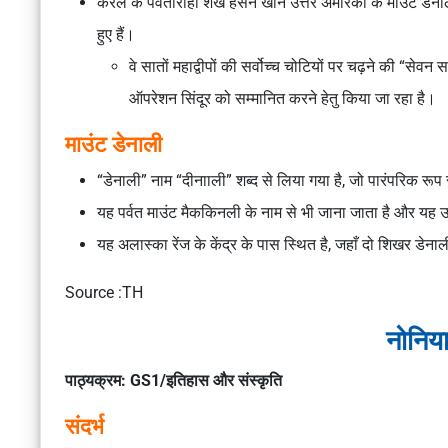
केरल के पर्वतारोही शेख हसन खान उत्तर अमेरिका के माउंट ड
हुए हैं।
वे
सातों महाद्वीपों की सर्वोच्च चोटियों
पर चढ़ने की “सेवन सम
ऑपरेशन सिंदूर
को सम्मानित करने हेतु किया जा रहा है।
माउंट डेनाली
“डेनाली” नाम
“दीनााली”
शब्द से लिया गया है, जो पारंपरिक रूप स
यह पर्वत
माउंट मैककिनली
के नाम से भी जाना जाता है और यह
उ
यह
अलास्का रेंज
के केंद्र के पास स्थित है, जहाँ दो शिखर
डेनाल
Source :TH
नोनिया
पाठ्यक्रम: GS1/इतिहास और संस्कृति
संदर्भ