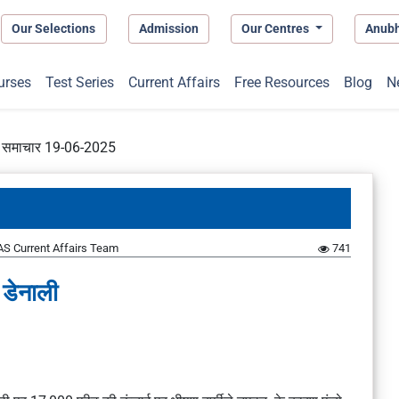
Our Selections
Admission
Our Centres
Anub
urses
Test Series
Current Affairs
Free Resources
Blog
N
प्त समाचार 19-06-2025
S Current Affairs Team
741
 डेनाली