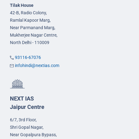
Tilak House
42-B, Radio Colony,
Ramlal Kapoor Marg,
Near Parmanand Marg,
Mukherjee Nagar Centre,
North Delhi - 110009
93116-67076
infohindi@nextias.com
NEXT IAS
Jaipur Centre
6/7, 3rd Floor,
Shri Gopal Nagar,
Near Gopalpura Bypass,