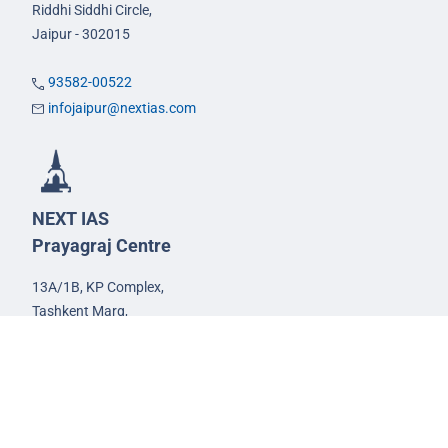
Riddhi Siddhi Circle,
Jaipur - 302015
93582-00522
infojaipur@nextias.com
NEXT IAS
Prayagraj Centre
13A/1B, KP Complex,
Tashkent Marg,
Near Civil Lines,
Prayagraj - 211001
Uttar Pradesh
99588-57757