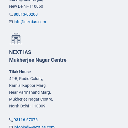
New Delhi - 110060
80813-00200
info@nextias.com
NEXT IAS
Mukherjee Nagar Centre
Tilak House
42-B, Radio Colony,
Ramlal Kapoor Marg,
Near Parmanand Marg,
Mukherjee Nagar Centre,
North Delhi - 110009
93116-67076
infohindi@nextias.com