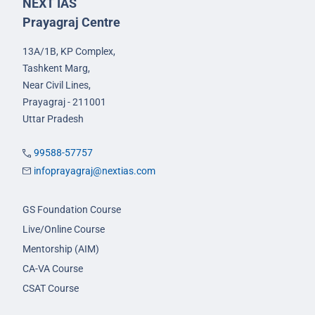
NEXT IAS
Prayagraj Centre
13A/1B, KP Complex,
Tashkent Marg,
Near Civil Lines,
Prayagraj - 211001
Uttar Pradesh
99588-57757
infoprayagraj@nextias.com
GS Foundation Course
Live/Online Course
Mentorship (AIM)
CA-VA Course
CSAT Course