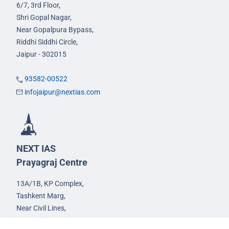
6/7, 3rd Floor,
Shri Gopal Nagar,
Near Gopalpura Bypass,
Riddhi Siddhi Circle,
Jaipur - 302015
93582-00522
infojaipur@nextias.com
NEXT IAS
Prayagraj Centre
13A/1B, KP Complex,
Tashkent Marg,
Near Civil Lines,
Prayagraj - 211001