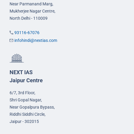
Near Parmanand Marg,
Mukherjee Nagar Centre,
North Delhi - 110009
93116-67076
infohindi@nextias.com
NEXT IAS
Jaipur Centre
6/7, 3rd Floor,
Shri Gopal Nagar,
Near Gopalpura Bypass,
Riddhi Siddhi Circle,
Jaipur - 302015