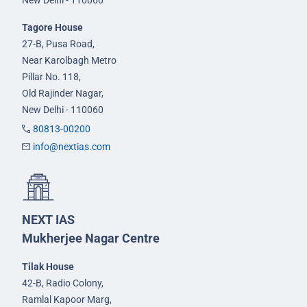
Tagore House
27-B, Pusa Road,
Near Karolbagh Metro
Pillar No. 118,
Old Rajinder Nagar,
New Delhi - 110060
80813-00200
info@nextias.com
NEXT IAS
Mukherjee Nagar Centre
Tilak House
42-B, Radio Colony,
Ramlal Kapoor Marg,