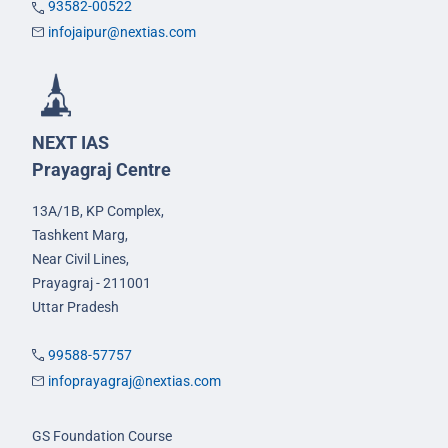
93582-00522
infojaipur@nextias.com
NEXT IAS
Prayagraj Centre
13A/1B, KP Complex,
Tashkent Marg,
Near Civil Lines,
Prayagraj - 211001
Uttar Pradesh
99588-57757
infoprayagraj@nextias.com
GS Foundation Course