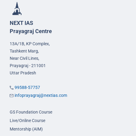
NEXT IAS
Prayagraj Centre
13A/1B, KP Complex,
Tashkent Marg,
Near Civil Lines,
Prayagraj - 211001
Uttar Pradesh
99588-57757
infoprayagraj@nextias.com
GS Foundation Course
Live/Online Course
Mentorship (AIM)