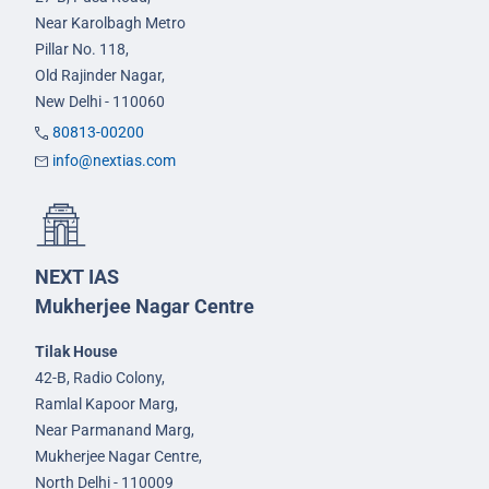
Near Karolbagh Metro
Pillar No. 118,
Old Rajinder Nagar,
New Delhi - 110060
80813-00200
info@nextias.com
NEXT IAS
Mukherjee Nagar Centre
Tilak House
42-B, Radio Colony,
Ramlal Kapoor Marg,
Near Parmanand Marg,
Mukherjee Nagar Centre,
North Delhi - 110009