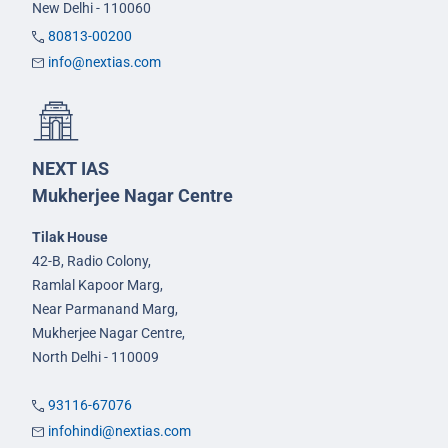
New Delhi - 110060
80813-00200
info@nextias.com
NEXT IAS
Mukherjee Nagar Centre
Tilak House
42-B, Radio Colony,
Ramlal Kapoor Marg,
Near Parmanand Marg,
Mukherjee Nagar Centre,
North Delhi - 110009
93116-67076
infohindi@nextias.com