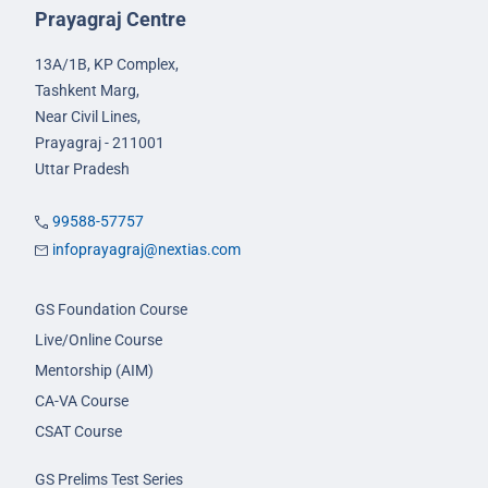
Prayagraj Centre
13A/1B, KP Complex,
Tashkent Marg,
Near Civil Lines,
Prayagraj - 211001
Uttar Pradesh
99588-57757
infoprayagraj@nextias.com
GS Foundation Course
Live/Online Course
Mentorship (AIM)
CA-VA Course
CSAT Course
GS Prelims Test Series