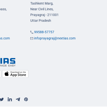
Tashkent Marg,
pass,
Near Civil Lines,
Prayagraj - 211001
Uttar Pradesh
99588-57757
ias.com
infoprayagraj@nextias.com