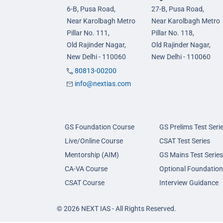
6-B, Pusa Road,
27-B, Pusa Road,
Near Karolbagh Metro
Near Karolbagh Metro
Pillar No. 111,
Pillar No. 118,
Old Rajinder Nagar,
Old Rajinder Nagar,
New Delhi - 110060
New Delhi - 110060
80813-00200
info@nextias.com
GS Foundation Course
GS Prelims Test Seri
Live/Online Course
CSAT Test Series
Mentorship (AIM)
GS Mains Test Series
CA-VA Course
Optional Foundation
CSAT Course
Interview Guidance
© 2026 NEXT IAS - All Rights Reserved.