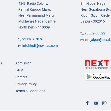
42-B, Radio Colony,
Shri Gopal Nagar,
Ramlal Kapoor Marg,
Near Gopalpura By
Near Parmanand Marg,
Riddhi Siddhi Circle,
Mukherjee Nagar Centre,
Jaipur - 302015
North Delhi - 110009
93582-00522
93116-67076
infojaipur@next
infohindi@nextias.com
es
Admission
FAQs
Careers
Privacy Policy
Terms & Conditions