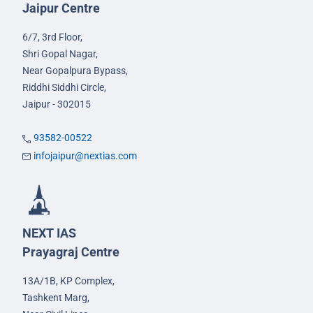
Jaipur Centre
6/7, 3rd Floor,
Shri Gopal Nagar,
Near Gopalpura Bypass,
Riddhi Siddhi Circle,
Jaipur - 302015
93582-00522
infojaipur@nextias.com
NEXT IAS
Prayagraj Centre
13A/1B, KP Complex,
Tashkent Marg,