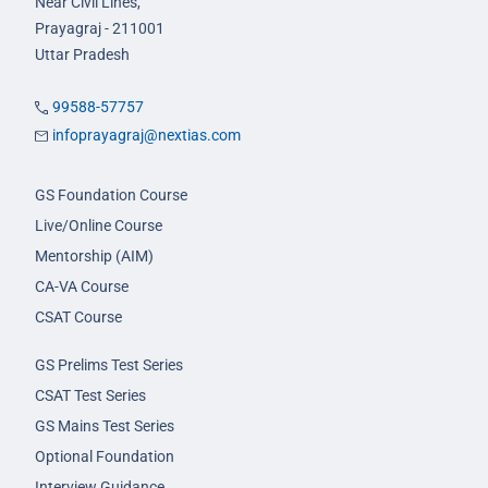
Near Civil Lines,
Prayagraj - 211001
Uttar Pradesh
99588-57757
infoprayagraj@nextias.com
GS Foundation Course
Live/Online Course
Mentorship (AIM)
CA-VA Course
CSAT Course
GS Prelims Test Series
CSAT Test Series
GS Mains Test Series
Optional Foundation
Interview Guidance