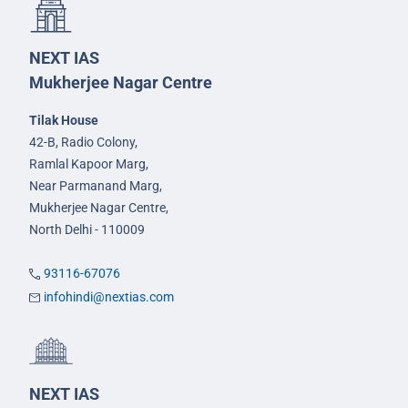
NEXT IAS
Mukherjee Nagar Centre
Tilak House
42-B, Radio Colony,
Ramlal Kapoor Marg,
Near Parmanand Marg,
Mukherjee Nagar Centre,
North Delhi - 110009
93116-67076
infohindi@nextias.com
NEXT IAS