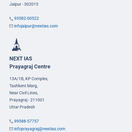
Jaipur - 302015
93582-00522
infojaipur@nextias.com
NEXT IAS
Prayagraj Centre
13A/1B, KP Complex,
Tashkent Marg,
Near Civil Lines,
Prayagraj - 211001
Uttar Pradesh
99588-57757
infoprayagraj@nextias.com