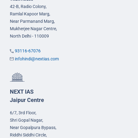
42-B, Radio Colony,
Ramlal Kapoor Marg,
Near Parmanand Marg,
Mukherjee Nagar Centre,
North Delhi - 110009
93116-67076
infohindi@nextias.com
NEXT IAS
Jaipur Centre
6/7, 3rd Floor,
Shri Gopal Nagar,
Near Gopalpura Bypass,
Riddhi Siddhi Circle,