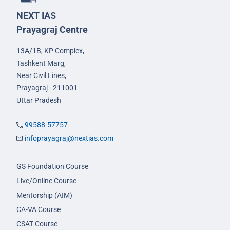
NEXT IAS
Prayagraj Centre
13A/1B, KP Complex,
Tashkent Marg,
Near Civil Lines,
Prayagraj - 211001
Uttar Pradesh
99588-57757
infoprayagraj@nextias.com
GS Foundation Course
Live/Online Course
Mentorship (AIM)
CA-VA Course
CSAT Course