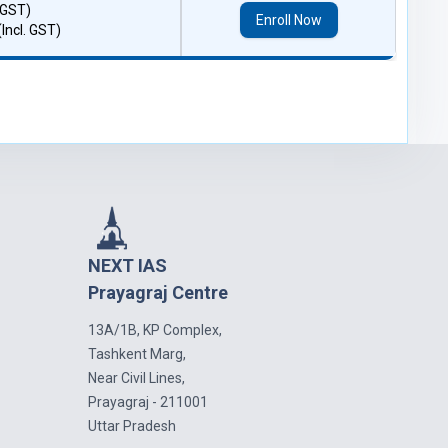
. GST)
Enroll Now
 (Incl. GST)
NEXT IAS
Prayagraj Centre
13A/1B, KP Complex,
Tashkent Marg,
Near Civil Lines,
Prayagraj - 211001
Uttar Pradesh