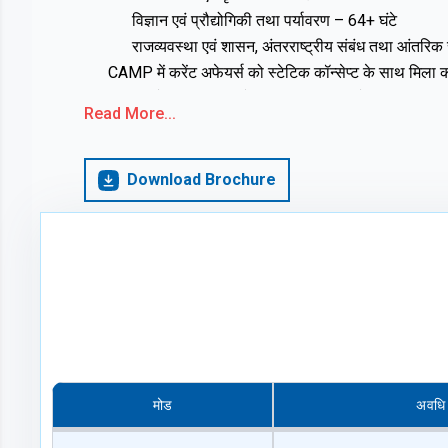
विज्ञान एवं प्रौद्योगिकी तथा पर्यावरण – 64+ घंटे
राजव्यवस्था एवं शासन, अंतरराष्ट्रीय संबंध तथा आंतरिक स
CAMP में करेंट अफेयर्स को स्टेटिक कॉन्सेप्ट के साथ मिला क
कॉन्सेप्ट की समझ को मजबूत किया जा सके
Read More...
करेंट अफेयर्स के साथ बेहतर इंटीग्रेशन हो सके
यह प्रोग्राम प्रीलिम्स एवं मेंस दोनों की आवश्यकताओं को कव
1st फेज: जून से दिसंबर (प्रीलिम्स + मेंस फेज)
Download Brochure
2nd फेज: जनवरी से अप्रैल (प्रीलिम्स फेज)
मोड
अवधि