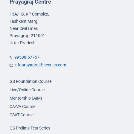
Prayagraj Centre
13A/1B, KP Complex,
Tashkent Marg,
Near Civil Lines,
Prayagraj - 211001
Uttar Pradesh
99588-57757
infoprayagraj@nextias.com
GS Foundation Course
Live/Online Course
Mentorship (AIM)
CA-VA Course
CSAT Course
GS Prelims Test Series