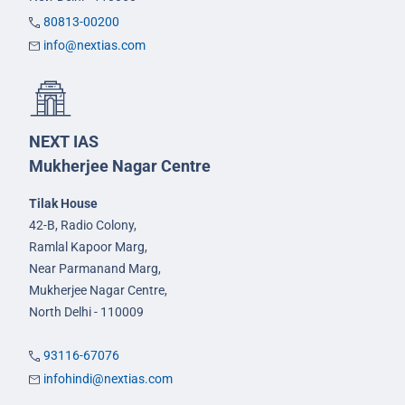
80813-00200
info@nextias.com
NEXT IAS
Mukherjee Nagar Centre
Tilak House
42-B, Radio Colony,
Ramlal Kapoor Marg,
Near Parmanand Marg,
Mukherjee Nagar Centre,
North Delhi - 110009
93116-67076
infohindi@nextias.com